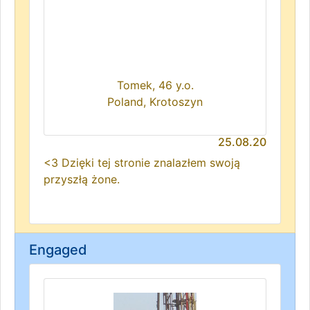
Tomek, 46 y.o.
Poland, Krotoszyn
25.08.20
<3 Dzięki tej stronie znalazłem swoją
przyszłą żone.
Engaged